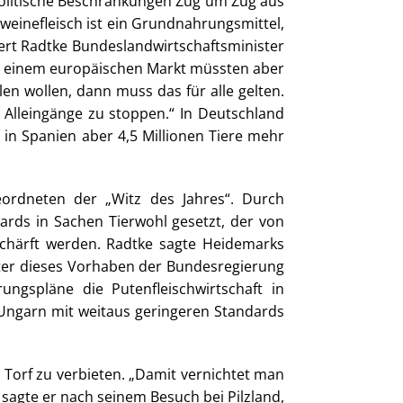
 politische Beschränkungen Zug um Zug aus
weinefleisch ist ein Grundnahrungsmittel,
ert Radtke Bundeslandwirtschaftsminister
 in einem europäischen Markt müssten aber
len wollen, dann muss das für alle gelten.
e Alleingänge zu stoppen.“ In Deutschland
 in Spanien aber 4,5 Millionen Tiere mehr
ordneten der „Witz des Jahres“. Durch
ards in Sachen Tierwohl gesetzt, der von
erschärft werden. Radtke sagte Heidemarks
ter dieses Vorhaben der Bundesregierung
ngspläne die Putenfleischwirtschaft in
 Ungarn mit weitaus geringeren Standards
 Torf zu verbieten. „Damit vernichtet man
, sagte er nach seinem Besuch bei Pilzland,