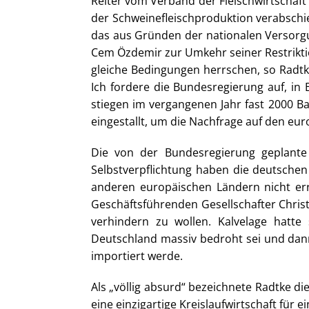
Reiter vom Verband der Fleischwirtschaft
der Schweinefleischproduktion verabschie
das aus Gründen der nationalen Versorgu
Cem Özdemir zur Umkehr seiner Restriktio
gleiche Bedingungen herrschen, so Radtke.
Ich fordere die Bundesregierung auf, in 
stiegen im vergangenen Jahr fast 2000 Ba
eingestallt, um die Nachfrage auf den eu
Die von der Bundesregierung geplante
Selbstverpflichtung haben die deutschen
anderen europäischen Ländern nicht errei
Geschäftsführenden Gesellschafter Chri
verhindern zu wollen. Kalvelage hatte
Deutschland massiv bedroht sei und dann
importiert werde.
Als „völlig absurd“ bezeichnete Radtke d
eine einzigartige Kreislaufwirtschaft für 