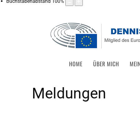
Buchstabenabstand
100
%
HOME
ÜBER MICH
MEI
Meldungen