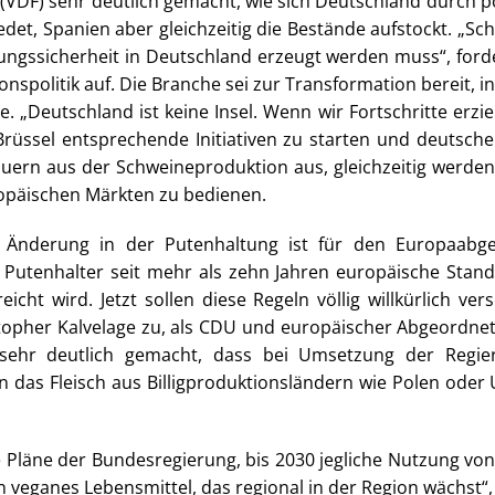
 (VDF) sehr deutlich gemacht, wie sich Deutschland durch
det, Spanien aber gleichzeitig die Bestände aufstockt. „Sch
ngssicherheit in Deutschland erzeugt werden muss“, ford
nspolitik auf. Die Branche sei zur Transformation bereit,
 „Deutschland ist keine Insel. Wenn wir Fortschritte erzie
Brüssel entsprechende Initiativen zu starten und deutsch
uern aus der Schweineproduktion aus, gleichzeitig werden
ropäischen Märkten zu bedienen.
 Änderung in der Putenhaltung ist für den Europaabge
 Putenhalter seit mehr als zehn Jahren europäische Stand
cht wird. Jetzt sollen diese Regeln völlig willkürlich v
stopher Kalvelage zu, als CDU und europäischer Abgeordne
 sehr deutlich gemacht, dass bei Umsetzung der Regieru
 das Fleisch aus Billigproduktionsländern wie Polen oder
ie Pläne der Bundesregierung, bis 2030 jegliche Nutzung von
ein veganes Lebensmittel, das regional in der Region wächst“