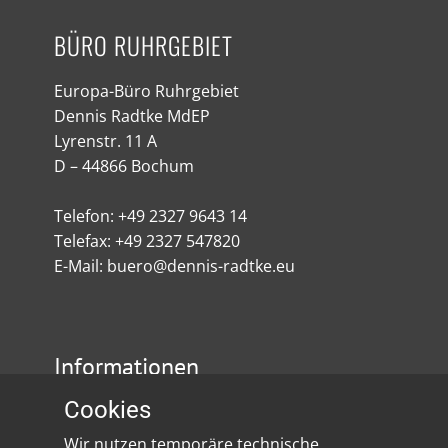
BÜRO RUHRGEBIET
Europa-Büro Ruhrgebiet
Dennis Radtke MdEP
Lyrenstr. 11 A
D – 44866 Bochum
Telefon: +49 2327 9643 14
Telefax: +49 2327 547820
E-Mail: buero@dennis-radtke.eu
Informationen
Cookies
Impressum
Wir nutzen temporäre technische