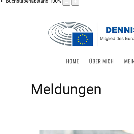
Buchstabenabstand
100
%
HOME
ÜBER MICH
MEI
Meldungen