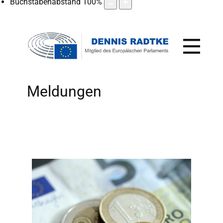
Buchstabenabstand
100
%
Meldungen