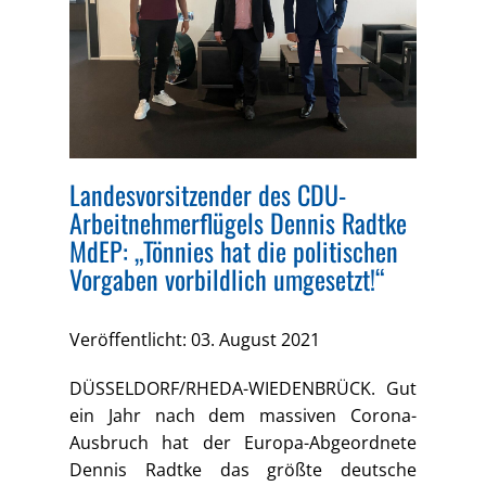
Landesvorsitzender des CDU-
Arbeitnehmerflügels Dennis Radtke
MdEP: „Tönnies hat die politischen
Vorgaben vorbildlich umgesetzt!“
Veröffentlicht: 03. August 2021
DÜSSELDORF/RHEDA-WIEDENBRÜCK. Gut
ein Jahr nach dem massiven Corona-
Ausbruch hat der Europa-Abgeordnete
Dennis Radtke das größte deutsche